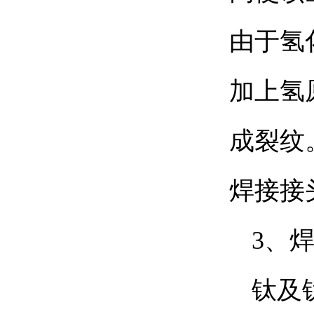
由于氢
加上氢
成裂纹
焊接接
3、
钛及