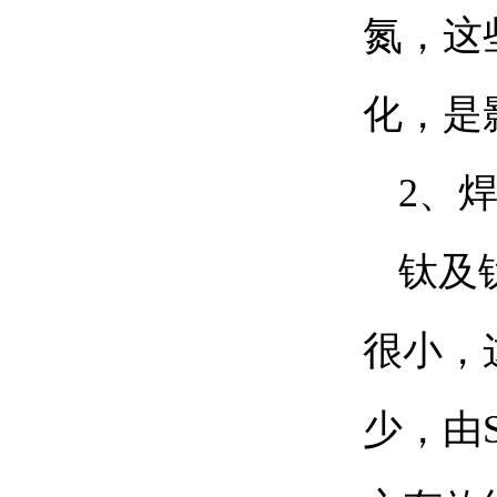
氮，这
化，是
2、
钛及
很小，
少，由