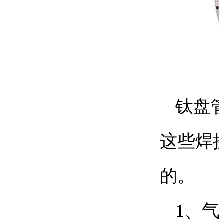
钛盘
这些焊
的。
1、