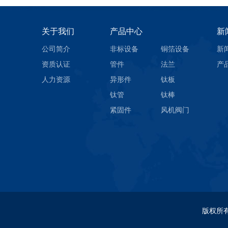
关于我们
产品中心
新
公司简介
非标设备
铜箔设备
新
资质认证
管件
法兰
产
人力资源
异形件
钛板
钛管
钛棒
紧固件
风机阀门
版权所