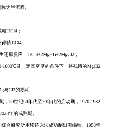
则称为半流程。
iCl4；
精TiCl4；
应：TiCl4+2Mg=Ti+2MgCl2；
1000℃及一定真空度的条件下，将残留的MgCl2
g与Cl2的损耗。
0世纪60年代至70年代的启动期，1970-1982
-2023年的成熟期。
属
综合研究所用镁还原法成功制出海绵钛。1958年