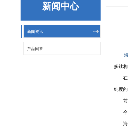
新闻中心
新闻资讯
产品问答
多钛构
在钛
纯度的
前两
今天
海绵