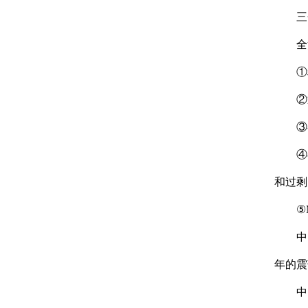
三个
全流
①利用
②通
③在8
④在反
和过剩
⑤Mg
中国海
年的震荡
中国钛