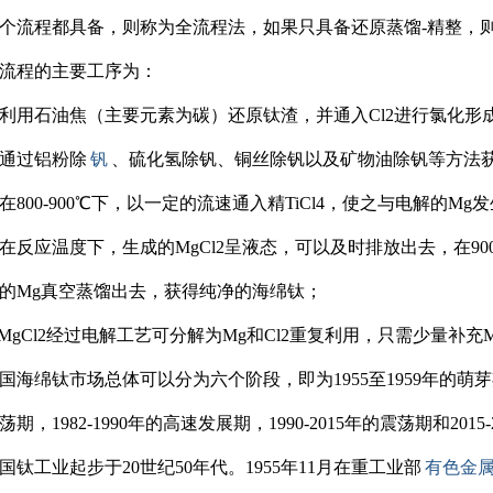
流程都具备，则称为全流程法，如果只具备还原蒸馏-精整，
程的主要工序为：
石油焦（主要元素为碳）还原钛渣，并通入Cl2进行氯化形成粗T
过铝粉除
钒
、硫化氢除钒、铜丝除钒以及矿物油除钒等方法获得
00-900℃下，以一定的流速通入精TiCl4，使之与电解的Mg发生还原反
应温度下，生成的MgCl2呈液态，可以及时排放出去，在900-
的Mg真空蒸馏出去，获得纯净的海绵钛；
Cl2经过电解工艺可分解为Mg和Cl2重复利用，只需少量补充M
绵钛市场总体可以分为六个阶段，即为1955至1959年的萌芽期，2
期，1982-1990年的高速发展期，1990-2015年的震荡期和2015
工业起步于20世纪50年代。1955年11月在重工业部
有色金