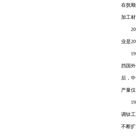
在抚顺
加工材
20世
业是2
197
挡国外
后，中
产量仅
198
调钛工
不断扩