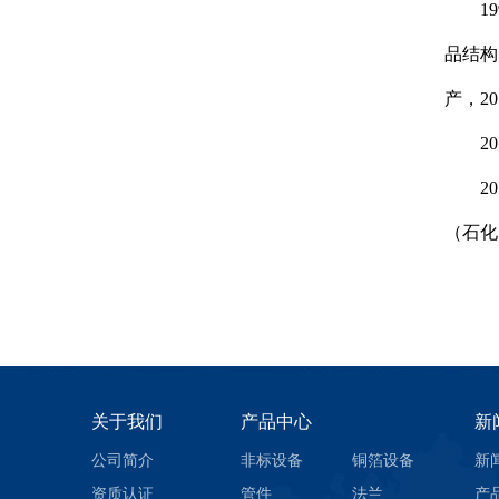
199
品结构
产，2
201
201
（石化
关于我们
产品中心
新
公司简介
非标设备
铜箔设备
新
资质认证
管件
法兰
产