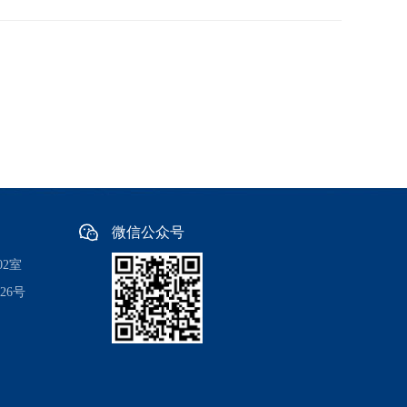
微信公众号
2室
26号