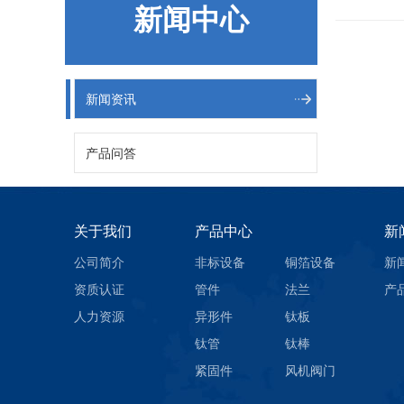
新闻中心
新闻资讯
产品问答
关于我们
产品中心
新
公司简介
非标设备
铜箔设备
新
资质认证
管件
法兰
产
人力资源
异形件
钛板
钛管
钛棒
紧固件
风机阀门